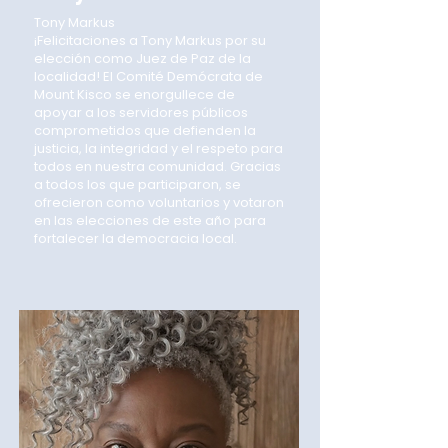
Tony Markus
¡Felicitaciones a Tony Markus por su
elección como Juez de Paz de la
localidad! El Comité Demócrata de
Mount Kisco se enorgullece de
apoyar a los servidores públicos
comprometidos que defienden la
justicia, la integridad y el respeto para
todos en nuestra comunidad. Gracias
a todos los que participaron, se
ofrecieron como voluntarios y votaron
en las elecciones de este año para
fortalecer la democracia local.