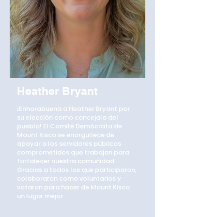
Heather Bryant
¡Enhorabuena a Heather Bryant por
su elección como concejala del
pueblo! El Comité Demócrata de
Mount Kisco se enorgullece de
apoyar a los servidores públicos
comprometidos que trabajan para
fortalecer nuestra comunidad.
Gracias a todos los que participaron,
colaboraron como voluntarios y
votaron para hacer de Mount Kisco
un lugar mejor.