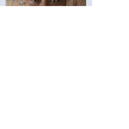
Tammy Brown
¡Enhorabuena a Tammy Brown por su
elección como concejala del pueblo!
El Comité Demócrata de Mount Kisco
se enorgullece de apoyar a líderes
que aportan dedicación, experiencia
y un espíritu de colaboración al
servicio público. Gracias a todos los
que se ofrecieron como voluntarios,
participaron y votaron para que